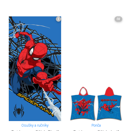
I
IV
Osušky a ručníky
Ponča