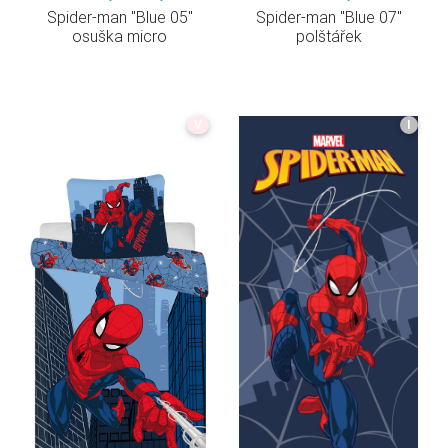
Spider-man "Blue 05"
Spider-man "Blue 07"
osuška micro
polštářek
V
I