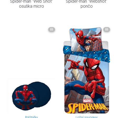
Spider-man "Web Shot"
Spider-man "Webshot"
osuška micro
pončo
III
III
Polštářky
Ložní soupravy