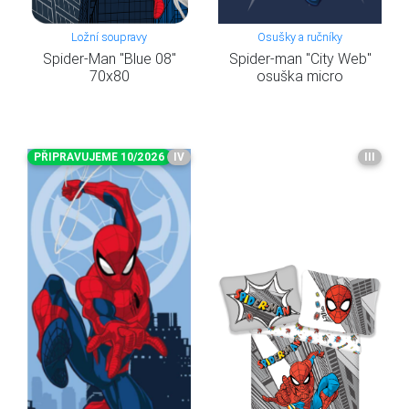
Ložní soupravy
Osušky a ručníky
Spider-Man "Blue 08"
Spider-man "City Web"
70x80
osuška micro
PŘIPRAVUJEME 10/2026
IV
III