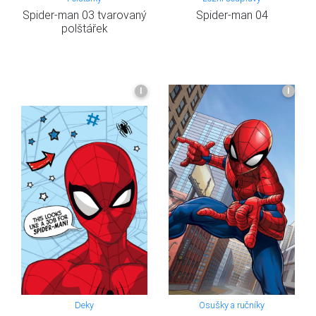
Spider-man 03 tvarovaný
Spider-man 04
polštářek
I
I
Deky
Osušky a ručníky