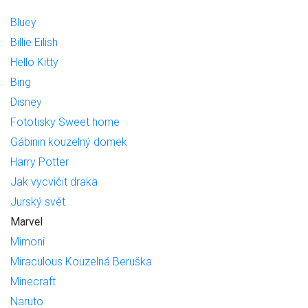
Bluey
Billie Eilish
Hello Kitty
Bing
Disney
Fototisky Sweet home
Gábinin kouzelný domek
Harry Potter
Jak vycvičit draka
Jurský svět
Marvel
Mimoni
Miraculous Kouzelná Beruška
Minecraft
Naruto