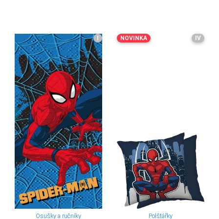
I
NOVINKA
IV
Osušky a ručníky
Polštářky