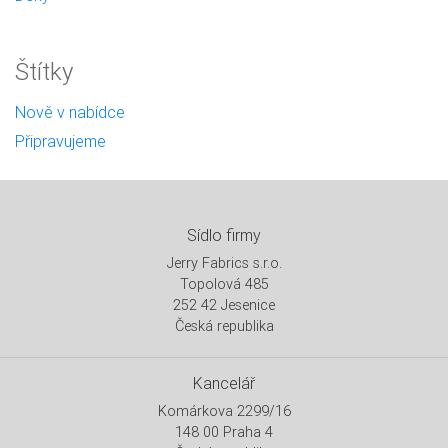
Štítky
Nově v nabídce
Připravujeme
Sídlo firmy
Jerry Fabrics s.r.o.
Topolová 485
252 42 Jesenice
Česká republika
Kancelář
Komárkova 2299/16
148 00 Praha 4