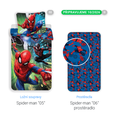
III
PŘIPRAVUJEME 10/2026
II
Ložní soupravy
Prostěradla
Spider-man "05"
Spider-man "06"
prostěradlo