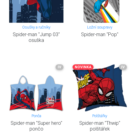
Osušky a ručníky
Ložní soupravy
Spider-man "Jump 03"
Spider-man "Pop"
osuška
IV
NOVINKA
IV
Ponča
Polštářky
Spider-man "Super hero"
Spider-man "Thwip"
pončo
polštářek