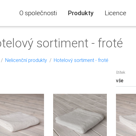
O společnosti
Produkty
Licence
telový sortiment - froté
Nelicenční produkty
Hotelový sortiment - froté
štítek