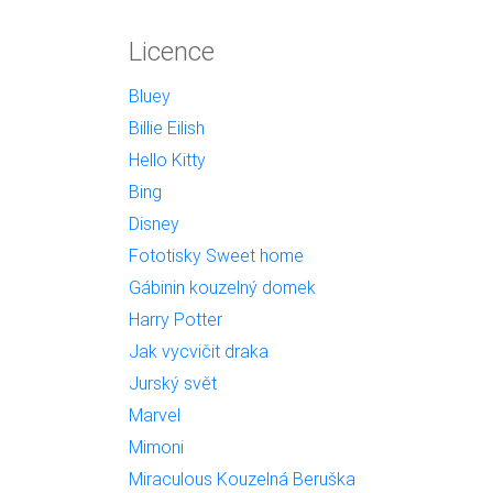
Licence
Bluey
Billie Eilish
Hello Kitty
Bing
Disney
Fototisky Sweet home
Gábinin kouzelný domek
Harry Potter
Jak vycvičit draka
Jurský svět
Marvel
Mimoni
Miraculous Kouzelná Beruška