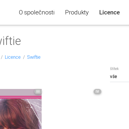
O společnosti
Produkty
Licence
iftie
Licence
Swiftie
štítek
III
IV