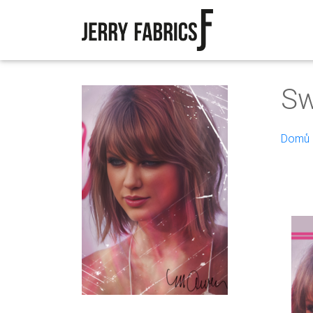
Sw
Domů