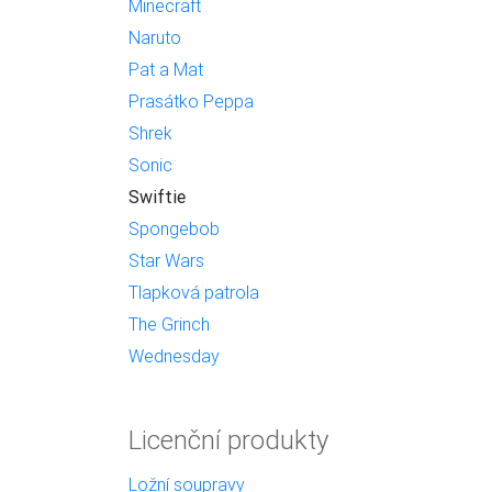
Minecraft
Naruto
Pat a Mat
Prasátko Peppa
Shrek
Sonic
Swiftie
Spongebob
Star Wars
Tlapková patrola
The Grinch
Wednesday
Licenční produkty
Ložní soupravy