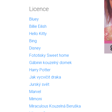
Licence
Bluey
Billie Eilish
Hello Kitty
Bing
Disney
Fototisky Sweet home
Gábinin kouzelný domek
Harry Potter
Jak vycvičit draka
Jurský svět
Marvel
Mimoni
Miraculous Kouzelná Beruška