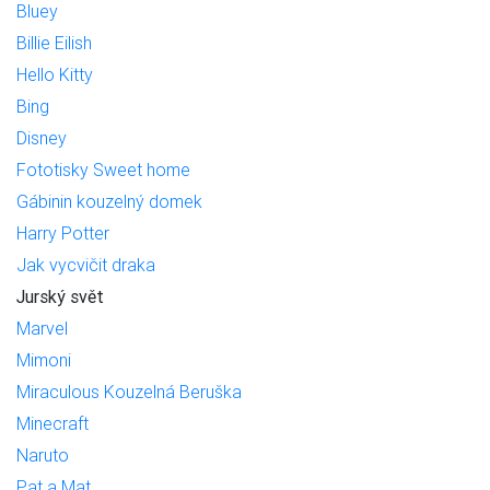
Bluey
Billie Eilish
Hello Kitty
Bing
Disney
Fototisky Sweet home
Gábinin kouzelný domek
Harry Potter
Jak vycvičit draka
Jurský svět
Marvel
Mimoni
Miraculous Kouzelná Beruška
Minecraft
Naruto
Pat a Mat