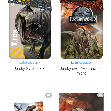
Ložní soupravy
Ložní soupravy
Jurský Svět "T.rex"
Jurský svět "Volcano 01"
micro
III
III