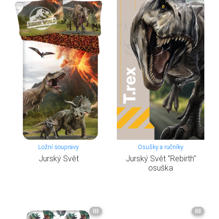
Ložní soupravy
Osušky a ručníky
Jurský Svět
Jurský Svět "Rebirth"
osuška
III
III