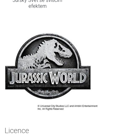
Jurský Svět se svítícím
efektem
Licence