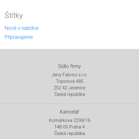
Štítky
Nově v nabídce
Připravujeme
Sídlo firmy
Jerry Fabrics s.r.o.
Topolová 485
252 42 Jesenice
Česká republika
Kancelář
Komárkova 2299/16
148 00 Praha 4
Česká republika