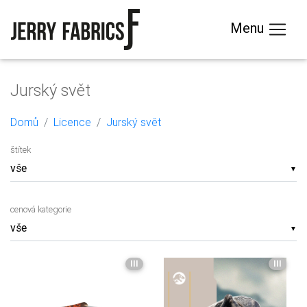
Menu
Jurský svět
Domů
Licence
Jurský svět
štítek
▼
cenová kategorie
▼
III
III