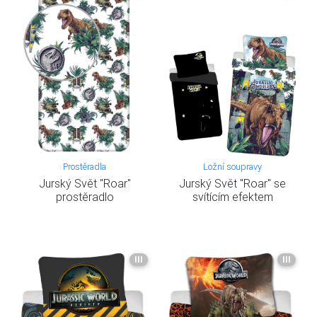
Prostěradla
Ložní soupravy
Jurský Svět "Roar"
Jurský Svět "Roar" se
prostěradlo
svítícím efektem
III
III