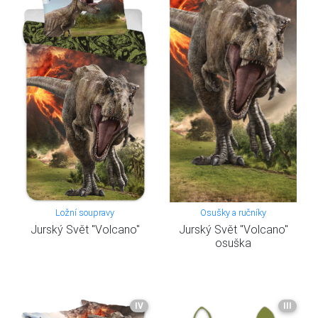
Ložní soupravy
Osušky a ručníky
Jurský Svět "Volcano"
Jurský Svět "Volcano"
osuška
IV
III