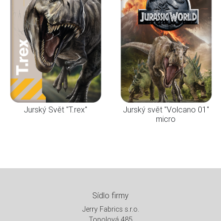
Jurský Svět "T.rex"
Jurský svět "Volcano 01"
micro
Sídlo firmy
Jerry Fabrics s.r.o.
Topolová 485