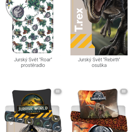
Jurský Svět "Roar"
Jurský Svět "Rebirth"
prostěradlo
osuška
III
III