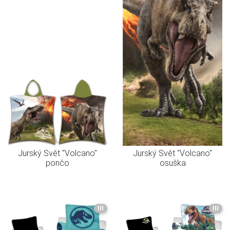
Jurský Svět "Volcano"
Jurský Svět "Volcano"
pončo
osuška
III
III