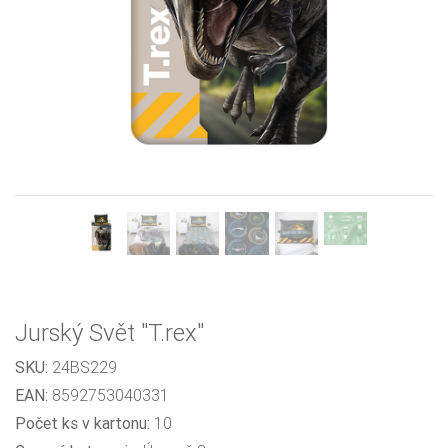
Previous
Next
Jurský Svět "T.rex"
SKU:
24BS229
EAN:
8592753040331
Počet ks v kartonu:
10