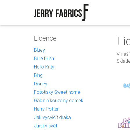
Licence
Li
Bluey
V naší
Billie Eilish
Sklade
Hello Kitty
Bing
Disney
Fototisky Sweet home
Gábinin kouzelný domek
Harry Potter
Jak vycvičit draka
Jurský svět