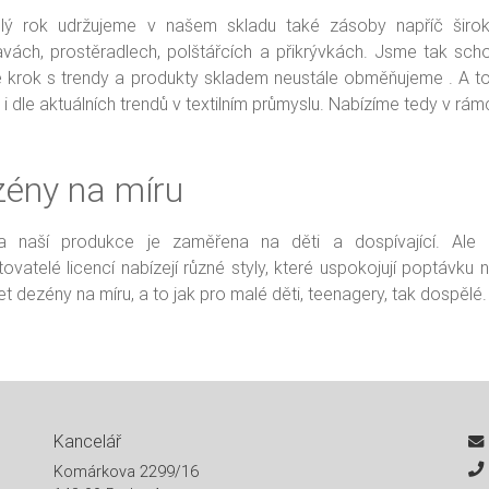
lý rok udržujeme v našem skladu také zásoby napříč širo
vách, prostěradlech, polštářcích a přikrývkách. Jsme tak sc
 krok s trendy a produkty skladem neustále obměňujeme . A to p
 i dle aktuálních trendů v textilním průmyslu. Nabízíme tedy v rá
ény na míru
na naší produkce je zaměřena na děti a dospívající. Ale 
ovatelé licencí nabízejí různé styly, které uspokojují poptávk
t dezény na míru, a to jak pro malé děti, teenagery, tak dospělé. Fl
Kancelář
Komárkova 2299/16