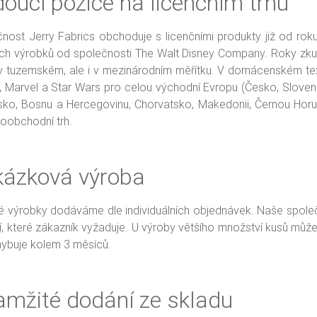
oucí pozice na licenčním trhu
nost Jerry Fabrics obchoduje s licenčními produkty již od roku
ních výrobků od společnosti The Walt Disney Company. Roky zkušen
v tuzemském, ale i v mezinárodním měřítku. V domácenském text
, Marvel a Star Wars pro celou východní Evropu (Česko, Sloven
sko, Bosnu a Hercegovinu, Chorvatsko, Makedonii, Černou Hor
oobchodní trh.
kázková výroba
 výrobky dodáváme dle individuálních objednávek. Naše společn
ní, které zákazník vyžaduje. U výroby většího množství kusů můž
ybuje kolem 3 měsíců.
mžité dodání ze skladu