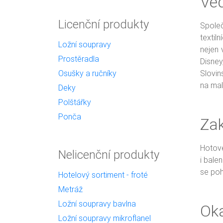
Ved
Licenční produkty
Společ
textil
Ložní soupravy
nejen 
Prostěradla
Disney
Slovin
Osušky a ručníky
na mal
Deky
Polštářky
Ponča
Za
Hotové
Nelicenční produkty
i bale
se poh
Hotelový sortiment - froté
Metráž
Ložní soupravy bavlna
Oka
Ložní soupravy mikroflanel