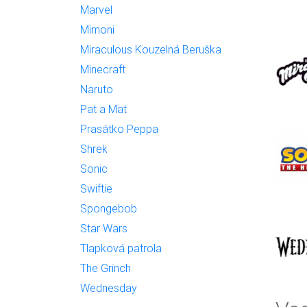
Marvel
Mimoni
Miraculous Kouzelná Beruška
Minecraft
Naruto
Pat a Mat
Prasátko Peppa
Shrek
Sonic
Swiftie
Spongebob
Star Wars
Tlapková patrola
The Grinch
Wednesday