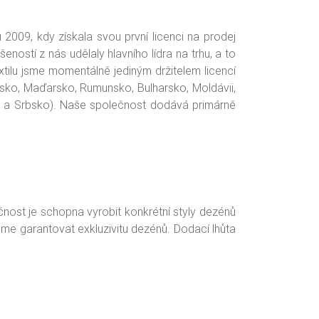
 2009, kdy získala svou první licenci na prodej
ostí z nás udělaly hlavního lídra na trhu, a to
ilu jsme momentálně jediným držitelem licencí
sko, Maďarsko, Rumunsko, Bulharsko, Moldávii,
u a Srbsko). Naše společnost dodává primárně
ost je schopna vyrobit konkrétní styly dezénů
eme garantovat exkluzivitu dezénů. Dodací lhůta