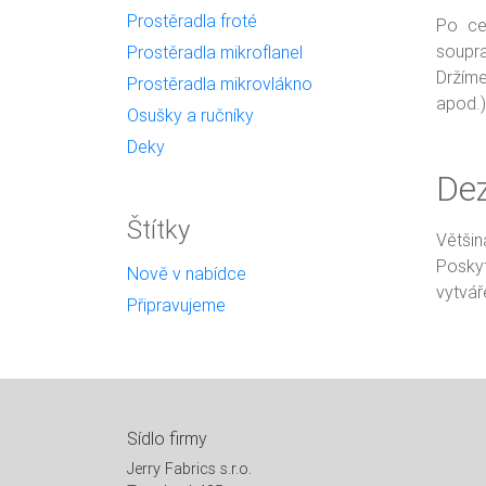
Prostěradla froté
Po ce
soupra
Prostěradla mikroflanel
Držíme
Prostěradla mikrovlákno
apod.)
Osušky a ručníky
Deky
Dez
Štítky
Větši
Poskyt
Nově v nabídce
vytváře
Připravujeme
Sídlo firmy
Jerry Fabrics s.r.o.