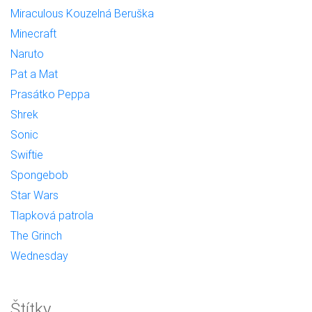
Miraculous Kouzelná Beruška
Minecraft
Naruto
Pat a Mat
Prasátko Peppa
Shrek
Sonic
Swiftie
Spongebob
Star Wars
Tlapková patrola
The Grinch
Wednesday
Štítky