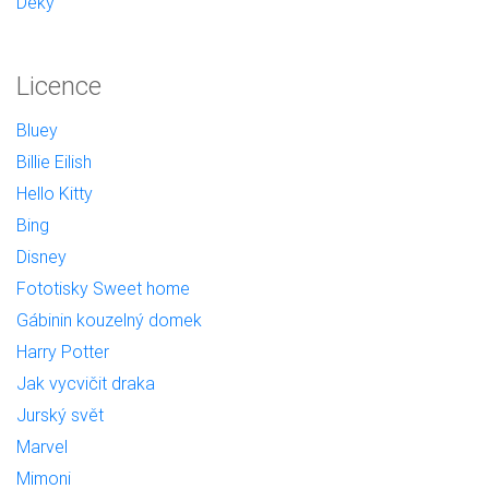
Deky
Licence
Bluey
Billie Eilish
Hello Kitty
Bing
Disney
Fototisky Sweet home
Gábinin kouzelný domek
Harry Potter
Jak vycvičit draka
Jurský svět
Marvel
Mimoni