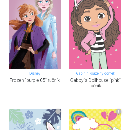
Disney
Gábinin kouzelný domek
Frozen "purple 05" ručník
Gabby´s Dollhouse "pink"
ručník
I
I