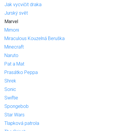
Jak vycvičit draka
Jurský svět
Marvel
Mimoni
Miraculous Kouzelná Beruška
Minecraft
Naruto
Pat a Mat
Prasátko Peppa
Shrek
Sonic
Swiftie
Spongebob
Star Wars
Tlapková patrola