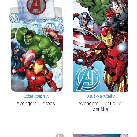
Ložní soupravy
Osušky a ručníky
Avengers "Heroes"
Avengers "Light blue"
osuška
III
IV