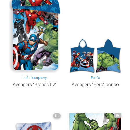
Ložní soupravy
Ponča
Avengers "Brands 02"
Avengers "Hero" pončo
III
IV