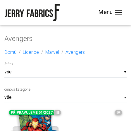
Menu
Avengers
Domů
Licence
Marvel
Avengers
štítek
▼
cenová kategorie
▼
PŘIPRAVUJEME 01/2027
III
IV