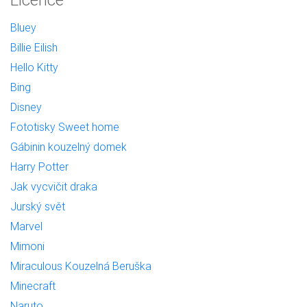
Bluey
Billie Eilish
Hello Kitty
Bing
Disney
Fototisky Sweet home
Gábinin kouzelný domek
Harry Potter
Jak vycvičit draka
Jurský svět
Marvel
Mimoni
Miraculous Kouzelná Beruška
Minecraft
Naruto