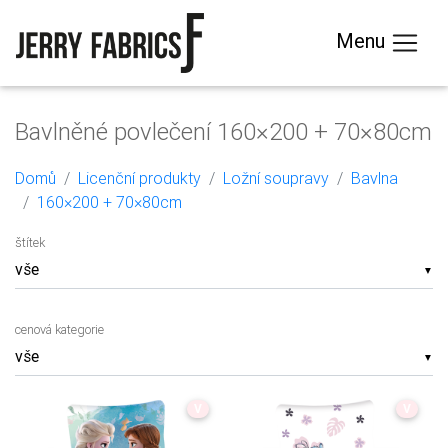
Menu
Bavlněné povlečení 160×200 + 70×80cm
Domů
Licenční produkty
Ložní soupravy
Bavlna
160×200 + 70×80cm
štítek
▼
cenová kategorie
▼
V
V