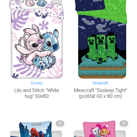
Disney
Minecraft
Lilo and Stitch "White
Minecraft "Sssleep Tight"
hug" 60x80
(polštář 60 x 80 cm)
III
III