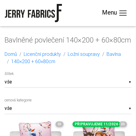
Menu
Bavlněné povlečení 140×200 + 60×80cm
Domů
Licenční produkty
Ložní soupravy
Bavlna
140×200 + 60×80cm
štítek
▼
cenová kategorie
▼
III
PŘIPRAVUJEME 11/2026
III