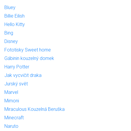
Bluey
Billie Eilish
Hello Kitty
Bing
Disney
Fototisky Sweet home
Gábinin kouzelný domek
Harry Potter
Jak vycvičit draka
Jurský svět
Marvel
Mimoni
Miraculous Kouzelná Beruška
Minecraft
Naruto