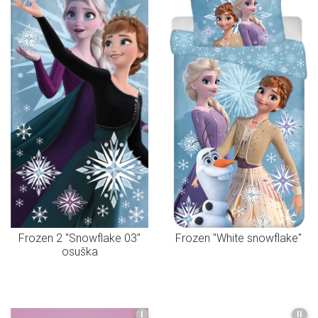
Frozen 2 "Snowflake 03"
Frozen "White snowflake"
osuška
I
II