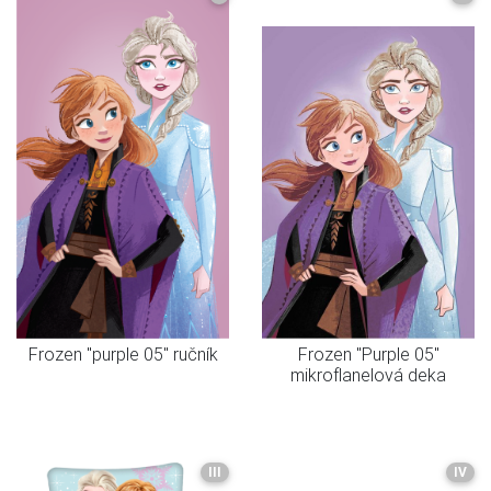
Frozen "purple 05" ručník
Frozen "Purple 05"
mikroflanelová deka
III
IV