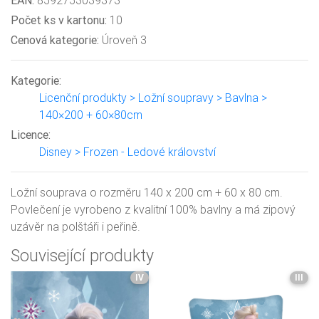
EAN:
8592753039373
Počet ks v kartonu:
10
Cenová kategorie:
Úroveň 3
Kategorie:
Licenční produkty > Ložní soupravy > Bavlna >
140×200 + 60×80cm
Licence:
Disney > Frozen - Ledové království
Ložní souprava o rozměru 140 x 200 cm + 60 x 80 cm.
Povlečení je vyrobeno z kvalitní 100% bavlny a má zipový
uzávěr na polštáři i peřině.
Související produkty
IV
III