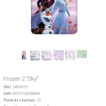
Previous
Next
Frozen 2 "Sky"
SKU:
24BS073
EAN:
8592753038864
Počet ks v kartonu:
10