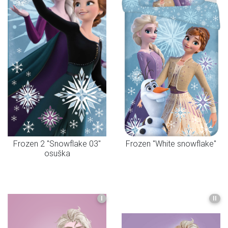
Frozen 2 "Snowflake 03"
Frozen "White snowflake"
osuška
I
II