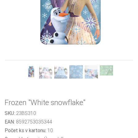
Previous
Next
Frozen "White snowflake"
SKU:
23BS310
EAN:
8592753035344
Počet ks v kartonu:
10