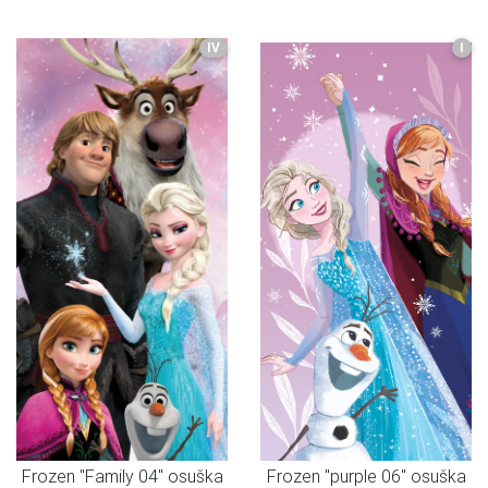
IV
I
Frozen "Family 04" osuška
Frozen "purple 06" osuška