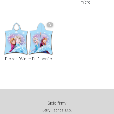
micro
IV
Frozen "Winter Fun" pončo
Sídlo firmy
Jerry Fabrics s.r.o.