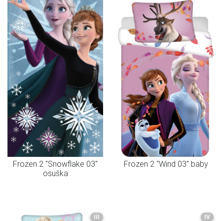
Frozen 2 "Snowflake 03"
Frozen 2 "Wind 03" baby
osuška
III
IV