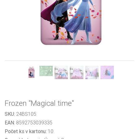
Previous
Next
Frozen "Magical time"
SKU:
24BS105
EAN:
8592753039335
Počet ks v kartonu:
10