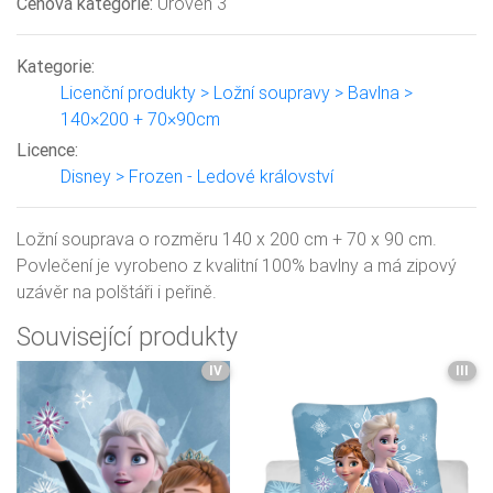
Cenová kategorie:
Úroveň 3
Kategorie:
Licenční produkty > Ložní soupravy > Bavlna >
140×200 + 70×90cm
Licence:
Disney > Frozen - Ledové království
Ložní souprava o rozměru 140 x 200 cm + 70 x 90 cm.
Povlečení je vyrobeno z kvalitní 100% bavlny a má zipový
uzávěr na polštáři i peřině.
Související produkty
IV
III