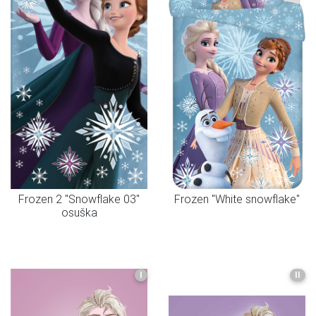
Frozen 2 "Snowflake 03"
Frozen "White snowflake"
osuška
I
II