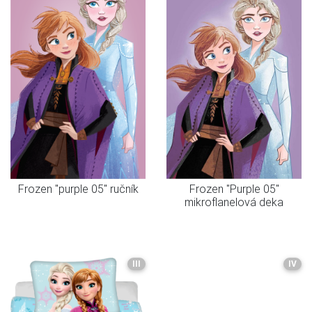
Frozen "purple 05" ručník
Frozen "Purple 05"
mikroflanelová deka
III
IV