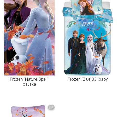
Frozen "Nature Spell"
Frozen "Blue 03" baby
osuška
III