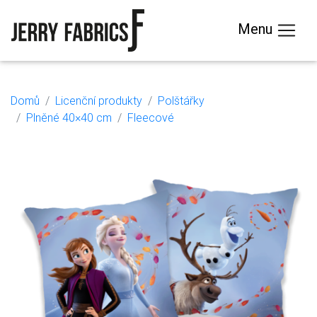
Menu
Domů
Licenční produkty
Polštářky
Plněné 40×40 cm
Fleecové