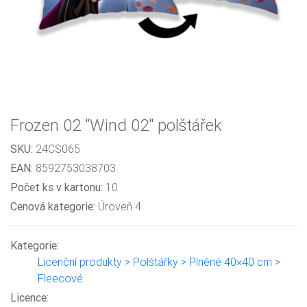
Frozen 02 "Wind 02" polštářek
SKU:
24CS065
EAN:
8592753038703
Počet ks v kartonu:
10
Cenová kategorie:
Úroveň 4
Kategorie:
Licenční produkty > Polštářky > Plněné 40×40 cm >
Fleecové
Licence: