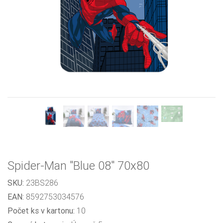
Previous
Next
Spider-Man "Blue 08" 70x80
SKU:
23BS286
EAN:
8592753034576
Počet ks v kartonu:
10