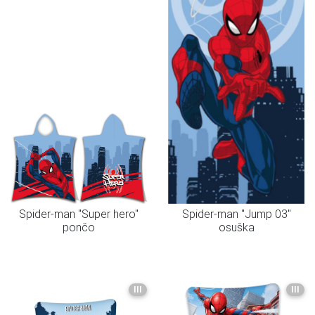
Spider-man "Super hero"
Spider-man "Jump 03"
pončo
osuška
III
III