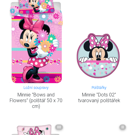
Ložní soupravy
Polštářky
Minnie "Bows and
Minnie "Dots 02"
Flowers" (polštář 50 x 70
tvarovaný polštářek
cm)
III
II