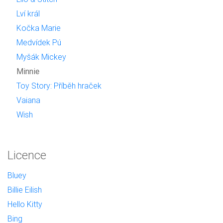
Lví král
Kočka Marie
Medvídek Pú
Myšák Mickey
Minnie
Toy Story: Příběh hraček
Vaiana
Wish
Licence
Bluey
Billie Eilish
Hello Kitty
Bing