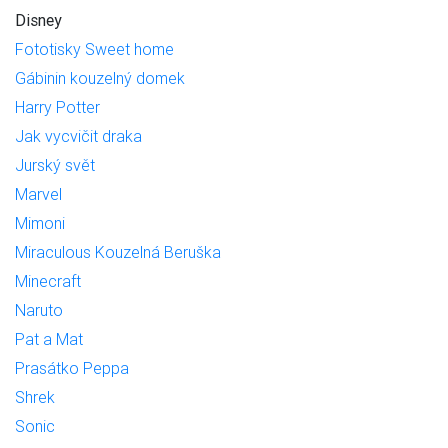
Disney
Fototisky Sweet home
Gábinin kouzelný domek
Harry Potter
Jak vycvičit draka
Jurský svět
Marvel
Mimoni
Miraculous Kouzelná Beruška
Minecraft
Naruto
Pat a Mat
Prasátko Peppa
Shrek
Sonic