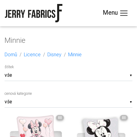
Menu
Minnie
Domů
Licence
Disney
Minnie
štítek
▼
cenová kategorie
▼
III
III