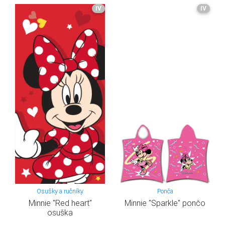
IV
IV
Osušky a ručníky
Ponča
Minnie "Red heart"
Minnie "Sparkle" pončo
osuška