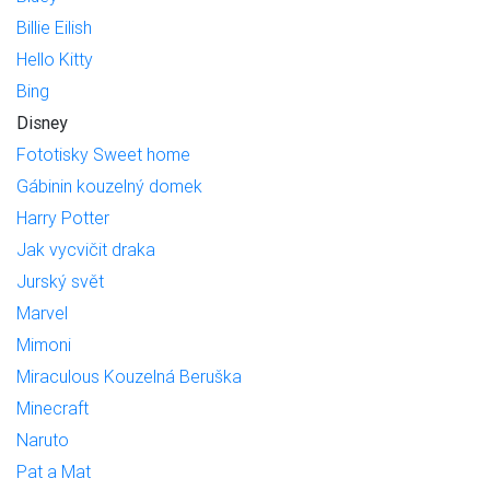
Billie Eilish
Hello Kitty
Bing
Disney
Fototisky Sweet home
Gábinin kouzelný domek
Harry Potter
Jak vycvičit draka
Jurský svět
Marvel
Mimoni
Miraculous Kouzelná Beruška
Minecraft
Naruto
Pat a Mat