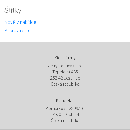
Štítky
Nově v nabídce
Připravujeme
Sídlo firmy
Jerry Fabrics s.r.o.
Topolová 485
252 42 Jesenice
Česká republika
Kancelář
Komárkova 2299/16
148 00 Praha 4
Česká republika