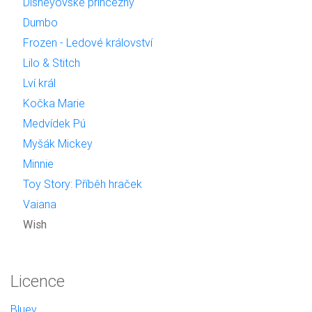
Disneyovské princezny
Dumbo
Frozen - Ledové království
Lilo & Stitch
Lví král
Kočka Marie
Medvídek Pú
Myšák Mickey
Minnie
Toy Story: Příběh hraček
Vaiana
Wish
Licence
Bluey