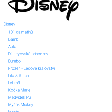
Disney
101 dalmatinů
Bambi
Auta
Disneyovské princezny
Dumbo
Frozen - Ledové království
Lilo & Stitch
Lví král
Kočka Marie
Medvídek Pú
Myšák Mickey
Minnie