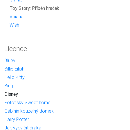
Toy Story: Příběh hraček
Vaiana
Wish
Licence
Bluey
Billie Eilish
Hello Kitty
Bing
Disney
Fototisky Sweet home
Gábinin kouzelný domek
Harry Potter
Jak vycvičit draka