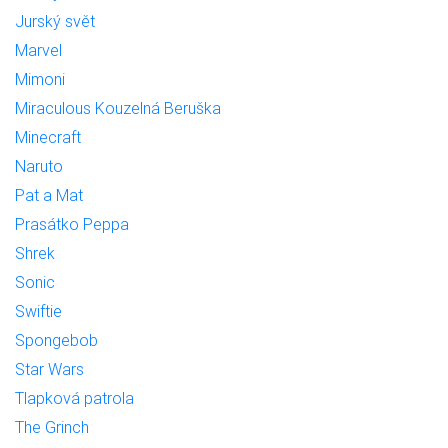
Jurský svět
Marvel
Mimoni
Miraculous Kouzelná Beruška
Minecraft
Naruto
Pat a Mat
Prasátko Peppa
Shrek
Sonic
Swiftie
Spongebob
Star Wars
Tlapková patrola
The Grinch