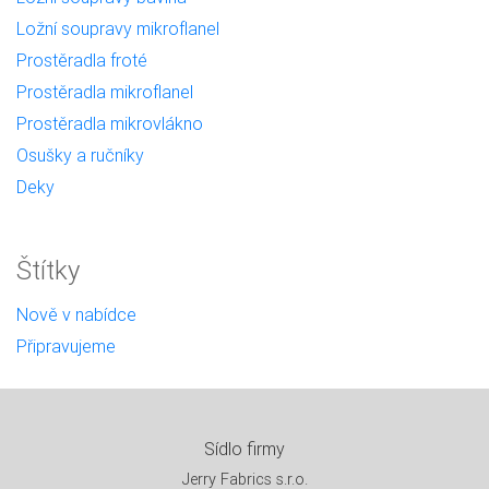
Ložní soupravy mikroflanel
Prostěradla froté
Prostěradla mikroflanel
Prostěradla mikrovlákno
Osušky a ručníky
Deky
Štítky
Nově v nabídce
Připravujeme
Sídlo firmy
Jerry Fabrics s.r.o.