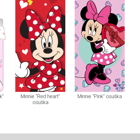
k"
Minnie "Red heart"
Minnie "Pink" osuška
osuška