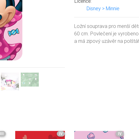
Licence:
Next
Disney > Minnie
Ložní souprava pro menší dět
60 cm. Povlečení je vyrobeno 
a má zipový uzávěr na polštáři
III
IV
IV