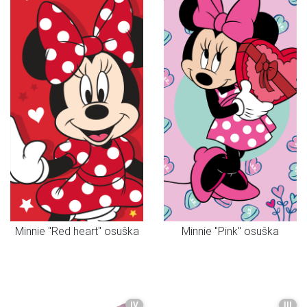
Minnie "Red heart" osuška
Minnie "Pink" osuška
IV
III