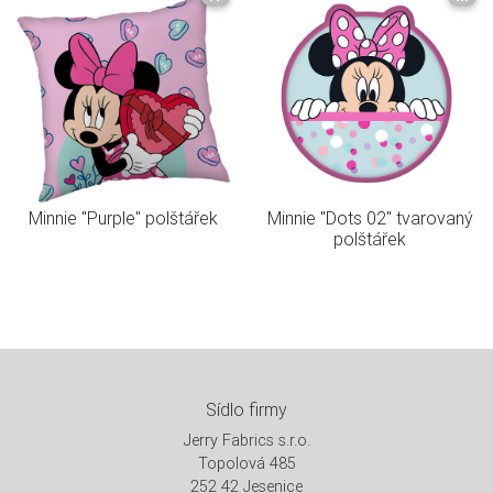
Minnie "Purple" polštářek
Minnie "Dots 02" tvarovaný
polštářek
Sídlo firmy
Jerry Fabrics s.r.o.
Topolová 485
252 42 Jesenice