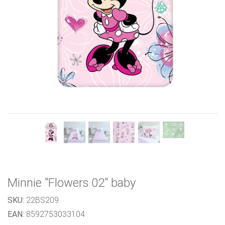
Previous
Next
Minnie "Flowers 02" baby
SKU:
22BS209
EAN:
8592753033104