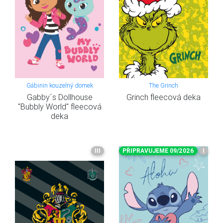
Gábinin kouzelný domek
The Grinch
Gabby´s Dollhouse
Grinch fleecová deka
"Bubbly World" fleecová
deka
III
PŘIPRAVUJEME 09/2026
I