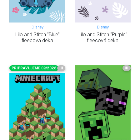
Disney
Disney
Lilo and Stitch "Blue"
Lilo and Stitch "Purple"
fleecová deka
fleecová deka
PŘIPRAVUJEME 09/2026
III
III