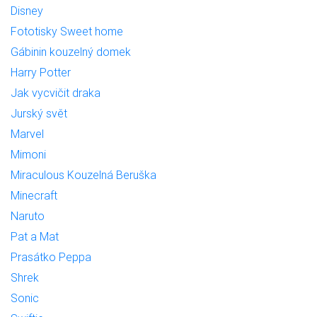
Disney
Fototisky Sweet home
Gábinin kouzelný domek
Harry Potter
Jak vycvičit draka
Jurský svět
Marvel
Mimoni
Miraculous Kouzelná Beruška
Minecraft
Naruto
Pat a Mat
Prasátko Peppa
Shrek
Sonic