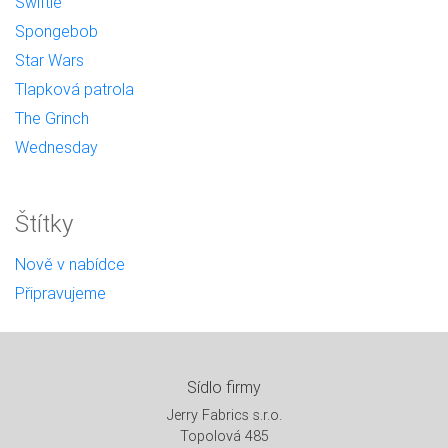
Swiftie
Spongebob
Star Wars
Tlapková patrola
The Grinch
Wednesday
Štítky
Nově v nabídce
Připravujeme
Sídlo firmy
Jerry Fabrics s.r.o.
Topolová 485