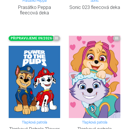
Prasátko Peppa
Sonic
Prasátko Peppa
Sonic 023 fleecová deka
fleecová deka
PŘIPRAVUJEME 09/2026
III
III
Tlapková patrola
Tlapková patrola
Tlapková Patrola "Power
Tlapková patrola