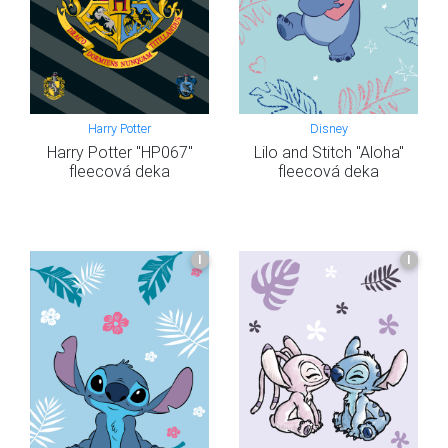
Harry Potter
Disney
Harry Potter "HP067"
Lilo and Stitch "Aloha"
fleecová deka
fleecová deka
I
I