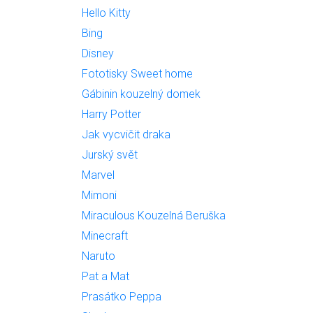
Hello Kitty
Bing
Disney
Fototisky Sweet home
Gábinin kouzelný domek
Harry Potter
Jak vycvičit draka
Jurský svět
Marvel
Mimoni
Miraculous Kouzelná Beruška
Minecraft
Naruto
Pat a Mat
Prasátko Peppa