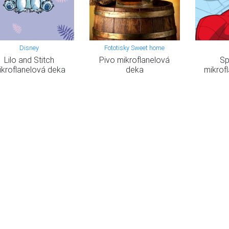
Disney
Fototisky Sweet home
Lilo and Stitch
Pivo mikroflanelová
Sp
ikroflanelová deka
deka
mikrof