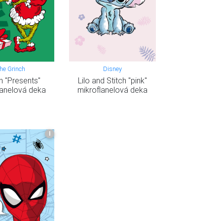
he Grinch
Disney
h "Presents"
Lilo and Stitch "pink"
lanelová deka
mikroflanelová deka
I