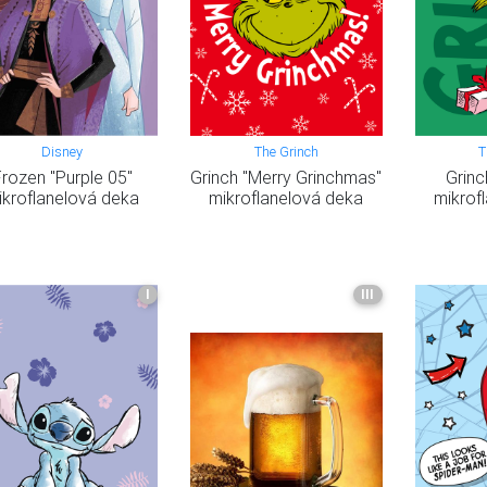
Disney
The Grinch
T
rozen "Purple 05"
Grinch "Merry Grinchmas"
Grinc
ikroflanelová deka
mikroflanelová deka
mikrof
I
III