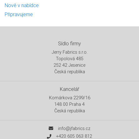
Nově v nabídce
Připravujeme
Sídlo firmy
Jerry Fabrics s.r.o.
Topolová 485
252 42 Jesenice
Česká republika
Kancelář
Komárkova 2299/16
148 00 Praha 4
Česká republika
info@jfabrics.cz
+420 605 063 812