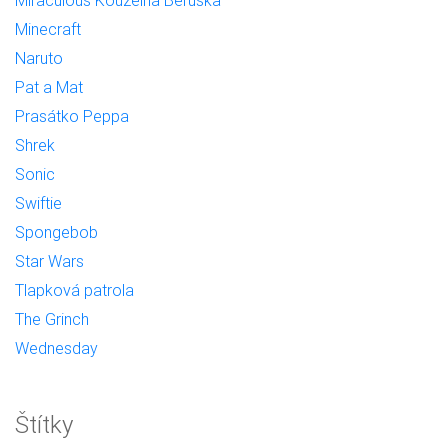
Miraculous Kouzelná Beruška
Minecraft
Naruto
Pat a Mat
Prasátko Peppa
Shrek
Sonic
Swiftie
Spongebob
Star Wars
Tlapková patrola
The Grinch
Wednesday
Štítky