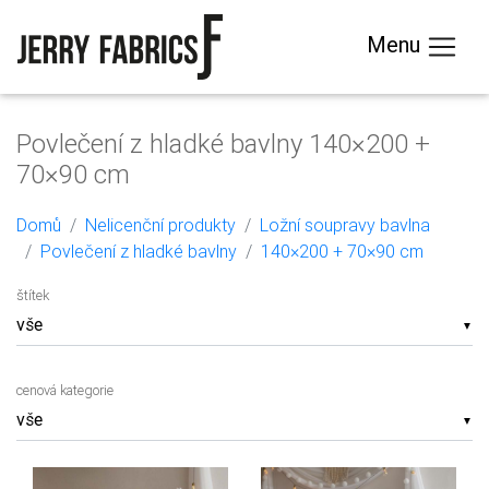
Menu
Povlečení z hladké bavlny 140×200 +
70×90 cm
Domů
Nelicenční produkty
Ložní soupravy bavlna
Povlečení z hladké bavlny
140×200 + 70×90 cm
štítek
▼
cenová kategorie
▼