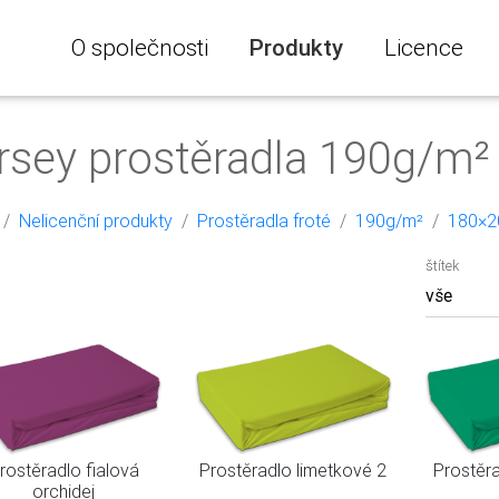
O společnosti
Produkty
Licence
rsey prostěradla 190g/m
Nelicenční produkty
Prostěradla froté
190g/m²
180×2
štítek
rostěradlo fialová
Prostěradlo limetkové 2
Prostěr
orchidej