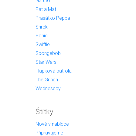
Naruto
Pat a Mat
Prasátko Peppa
Shrek
Sonic
Swiftie
Spongebob
Star Wars
Tlapková patrola
The Grinch
Wednesday
Štítky
Nově v nabídce
Připravujeme