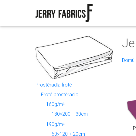
Je
Domů
Prostěradla froté
Froté prostěradla
160g/m²
180×200 + 30cm
190g/m²
P
60×120 + 20cm