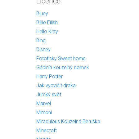
Licence
Bluey
Billie Eilish
Hello Kitty
Bing
Disney
Fototisky Sweet home
Gábinin kouzelný domek
Harry Potter
Jak vycvičit draka
Jurský svět
Marvel
Mimoni
Miraculous Kouzelná Beruška
Minecraft