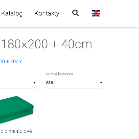
Katalog
Kontakty
² 180×200 + 40cm
00 + 40cm
cenová kategorie
▼
▼
adlo mentolové