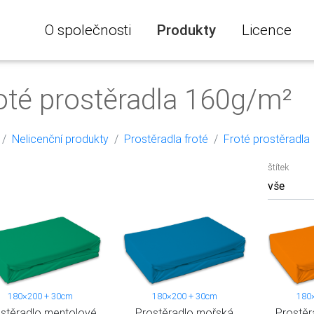
O společnosti
Produkty
Licence
oté prostěradla 160g/m²
Nelicenční produkty
Prostěradla froté
Froté prostěradla
štítek
180×200 + 30cm
180×200 + 30cm
180
stěradlo mentolové
Prostěradlo mořská
Prostěr