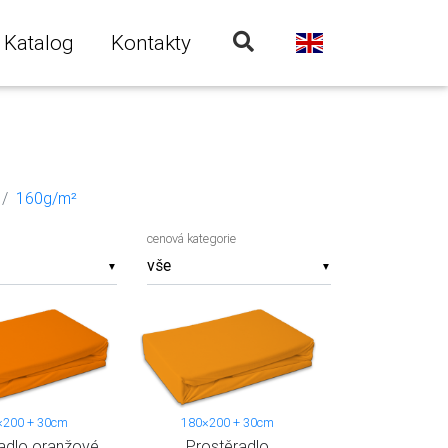
Katalog
Kontakty
160g/m²
cenová kategorie
▼
▼
×200 + 30cm
180×200 + 30cm
adlo oranžové
Prostěradlo