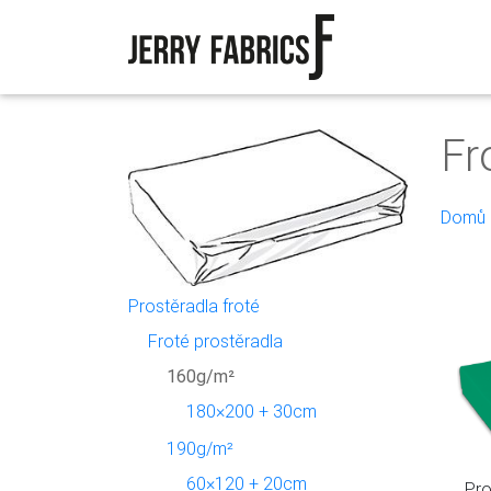
Fr
Domů
Prostěradla froté
Froté prostěradla
160g/m²
180×200 + 30cm
190g/m²
60×120 + 20cm
Pro