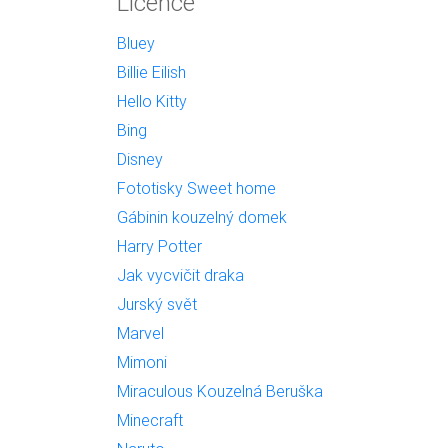
Licence
Bluey
Billie Eilish
Hello Kitty
Bing
Disney
Fototisky Sweet home
Gábinin kouzelný domek
Harry Potter
Jak vycvičit draka
Jurský svět
Marvel
Mimoni
Miraculous Kouzelná Beruška
Minecraft