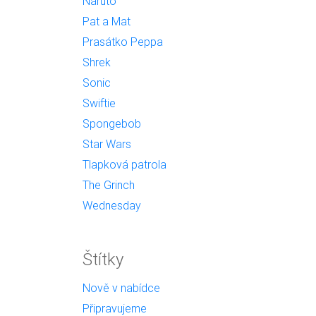
Naruto
Pat a Mat
Prasátko Peppa
Shrek
Sonic
Swiftie
Spongebob
Star Wars
Tlapková patrola
The Grinch
Wednesday
Štítky
Nově v nabídce
Připravujeme