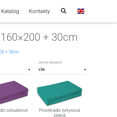
Katalog
Kontakty
² 160×200 + 30cm
00 + 30cm
cenová kategorie
▼
▼
dlo ostružinové
Prostěradlo tyrkysová
zelená