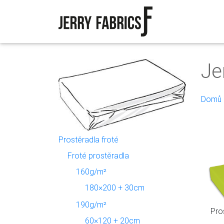
Je
Domů
Prostěradla froté
Froté prostěradla
160g/m²
180×200 + 30cm
190g/m²
Pro
60×120 + 20cm