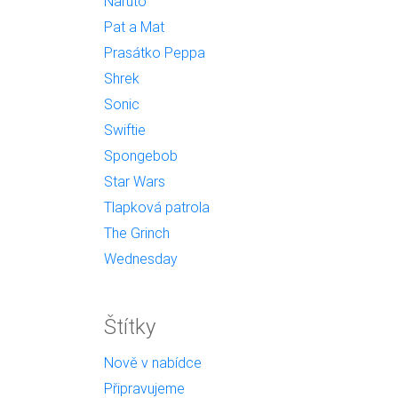
Naruto
Pat a Mat
Prasátko Peppa
Shrek
Sonic
Swiftie
Spongebob
Star Wars
Tlapková patrola
The Grinch
Wednesday
Štítky
Nově v nabídce
Připravujeme