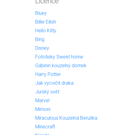
Licence
Bluey
Billie Eilish
Hello Kitty
Bing
Disney
Fototisky Sweet home
Gábinin kouzelný domek
Harry Potter
Jak vycvičit draka
Jurský svět
Marvel
Mimoni
Miraculous Kouzelná Beruška
Minecraft