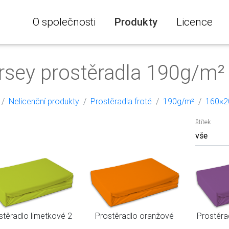
O společnosti
Produkty
Licence
rsey prostěradla 190g/m
Nelicenční produkty
Prostěradla froté
190g/m²
160×2
štítek
stěradlo limetkové 2
Prostěradlo oranžové
Prostěra