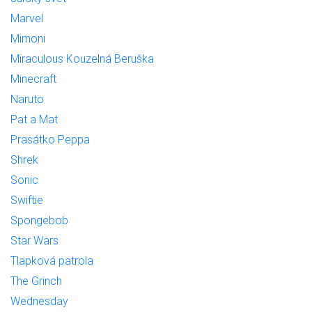
Marvel
Mimoni
Miraculous Kouzelná Beruška
Minecraft
Naruto
Pat a Mat
Prasátko Peppa
Shrek
Sonic
Swiftie
Spongebob
Star Wars
Tlapková patrola
The Grinch
Wednesday