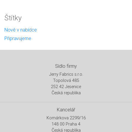
Štítky
Nově v nabídce
Připravujeme
Sídlo firmy
Jerry Fabrics s.r.o.
Topolová 485
252 42 Jesenice
Česká republika
Kancelář
Komárkova 2299/16
148 00 Praha 4
Česká republika