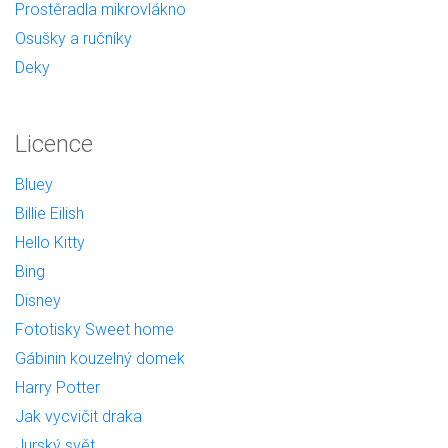
Prostěradla mikrovlákno
Osušky a ručníky
Deky
Licence
Bluey
Billie Eilish
Hello Kitty
Bing
Disney
Fototisky Sweet home
Gábinin kouzelný domek
Harry Potter
Jak vycvičit draka
Jurský svět