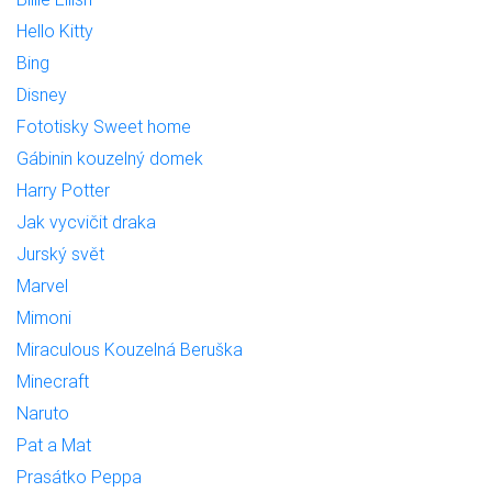
Hello Kitty
Bing
Disney
Fototisky Sweet home
Gábinin kouzelný domek
Harry Potter
Jak vycvičit draka
Jurský svět
Marvel
Mimoni
Miraculous Kouzelná Beruška
Minecraft
Naruto
Pat a Mat
Prasátko Peppa