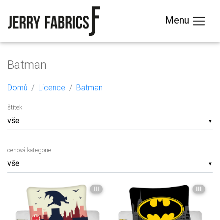
Menu
Batman
Domů
Licence
Batman
štítek
▼
cenová kategorie
▼
III
III