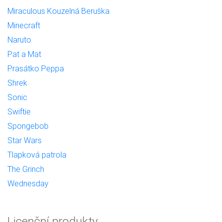
Miraculous Kouzelná Beruška
Minecraft
Naruto
Pat a Mat
Prasátko Peppa
Shrek
Sonic
Swiftie
Spongebob
Star Wars
Tlapková patrola
The Grinch
Wednesday
Licenční produkty