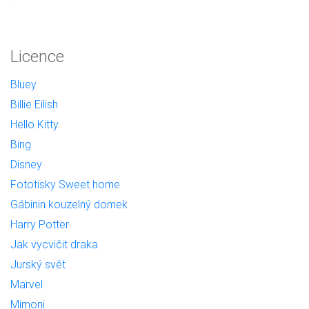
Licence
Bluey
Billie Eilish
Hello Kitty
Bing
Disney
Fototisky Sweet home
Gábinin kouzelný domek
Harry Potter
Jak vycvičit draka
Jurský svět
Marvel
Mimoni