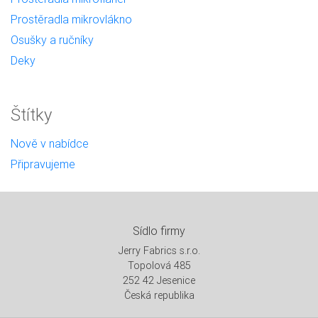
Prostěradla mikrovlákno
Osušky a ručníky
Deky
Štítky
Nově v nabídce
Připravujeme
Sídlo firmy
Jerry Fabrics s.r.o.
Topolová 485
252 42 Jesenice
Česká republika