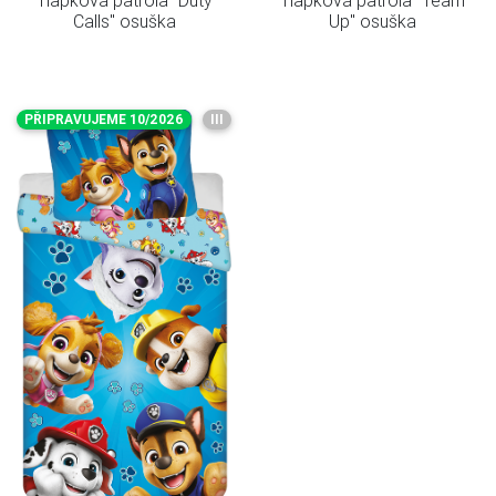
Tlapková patrola "Duty
Tlapková patrola "Team
Calls" osuška
Up" osuška
PŘIPRAVUJEME 10/2026
III