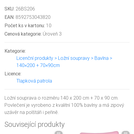
SKU:
26BS206
EAN:
8592753043820
Počet ks v kartonu:
10
Cenová kategorie:
Úroveň 3
Kategorie:
Licenční produkty > Ložní soupravy > Bavlna >
140×200 + 70×90cm
Licence:
Tlapková patrola
Ložní souprava o rozměru 140 x 200 cm + 70 x 90 cm.
Povlečení je vyrobeno z kvalitní 100% bavlny a má zipový
uzávěr na polštáři i peřině.
Související produkty
III
III