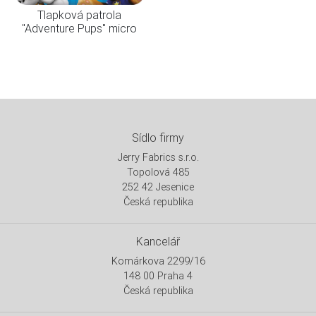
Tlapková patrola
"Adventure Pups" micro
Sídlo firmy
Jerry Fabrics s.r.o.
Topolová 485
252 42 Jesenice
Česká republika
Kancelář
Komárkova 2299/16
148 00 Praha 4
Česká republika