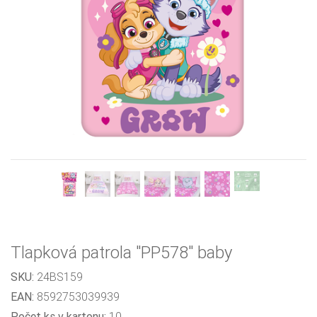
Previous
Next
Tlapková patrola "PP578" baby
SKU:
24BS159
EAN:
8592753039939
Počet ks v kartonu:
10