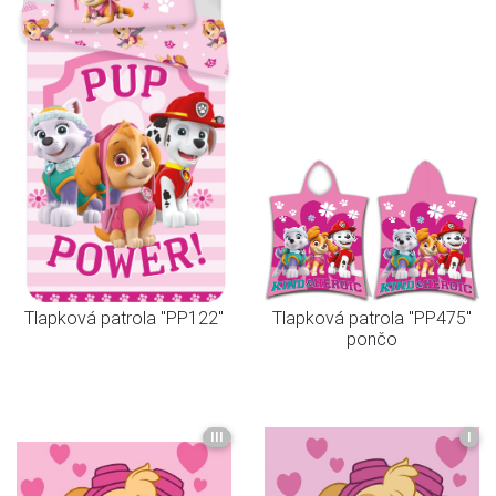
Tlapková patrola "PP122"
Tlapková patrola "PP475"
pončo
III
I