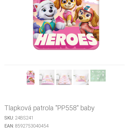
Previous
Next
Tlapková patrola "PP558" baby
SKU:
24BS241
EAN:
8592753040454