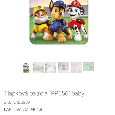
Previous
Next
Tlapková patrola "PP556" baby
SKU:
24BS239
EAN:
8592753040430