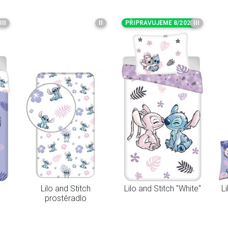
III
II
PŘIPRAVUJEME 8/2026
III
Lilo and Stitch
Lilo and Stitch "White"
L
prostěradlo