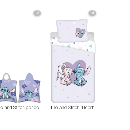
IV
III
ilo and Stitch pončo
Lilo and Stitch "Heart"