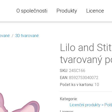
O společnosti
Produkty
Licence
ované
3D tvarované
Lilo and Sti
tvarovaný p
SKU:
24SC166
EAN:
8592753040072
Počet ks v kartonu:
10
Kategorie:
Licenční produkty > Pol
Licence: