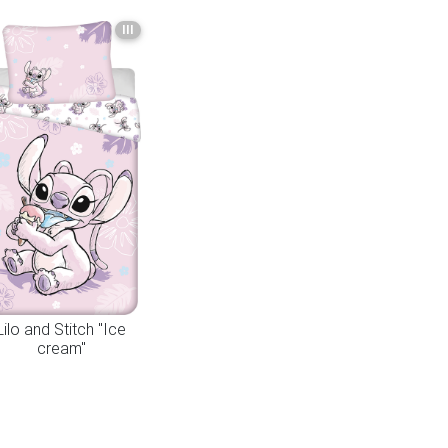
III
Lilo and Stitch "Ice
cream"