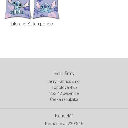
Lilo and Stitch pončo
Sídlo firmy
Jerry Fabrics s.r.o.
Topolová 485
252 42 Jesenice
Česká republika
Kancelář
Komárkova 2299/16