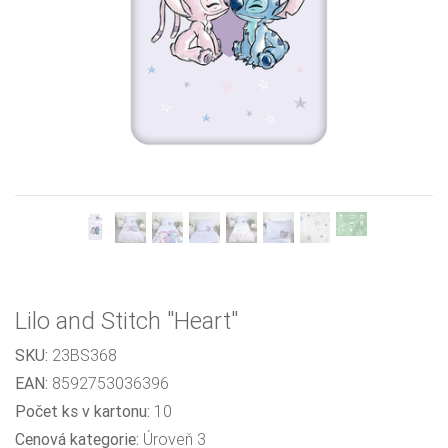
Previous
Next
Lilo and Stitch "Heart"
SKU:
23BS368
EAN:
8592753036396
Počet ks v kartonu:
10
Cenová kategorie:
Úroveň 3