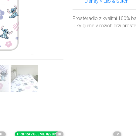
Disney > Lilo & Stitch
Next
Prostěradlo z kvalitní 100% ba
Díky gumě v rozích drží prost
III
PŘIPRAVUJEME 8/2026
III
IV