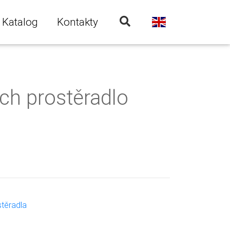
Katalog
Kontakty
tch prostěradlo
stěradla