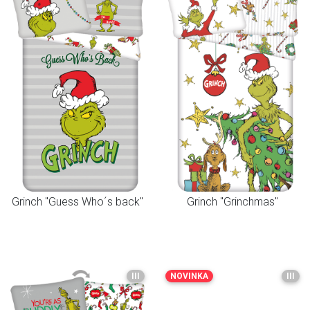
Grinch "Guess Who´s back"
Grinch "Grinchmas"
III
NOVINKA
III