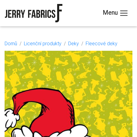
Menu
Domů
Licenční produkty
Deky
Fleecové deky