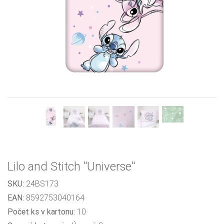
Previous
Next
Lilo and Stitch "Universe"
SKU:
24BS173
EAN:
8592753040164
Počet ks v kartonu:
10