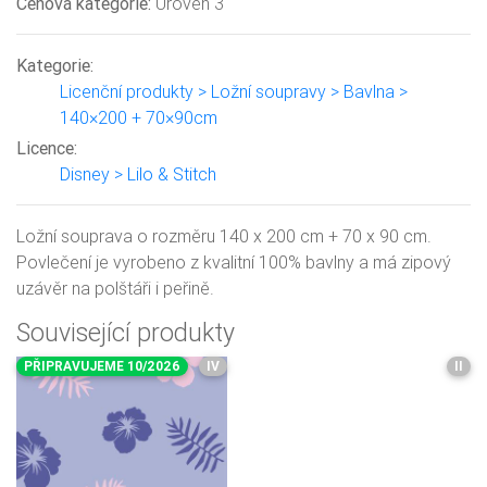
Cenová kategorie:
Úroveň 3
Kategorie:
Licenční produkty > Ložní soupravy > Bavlna >
140×200 + 70×90cm
Licence:
Disney > Lilo & Stitch
Ložní souprava o rozměru 140 x 200 cm + 70 x 90 cm.
Povlečení je vyrobeno z kvalitní 100% bavlny a má zipový
uzávěr na polštáři i peřině.
Související produkty
PŘIPRAVUJEME 10/2026
IV
II