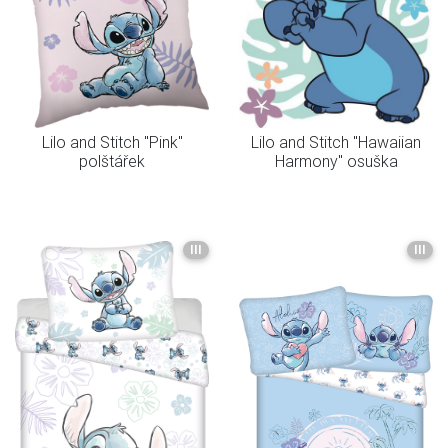
Lilo and Stitch "Pink"
Lilo and Stitch "Hawaiian
polštářek
Harmony" osuška
III
III