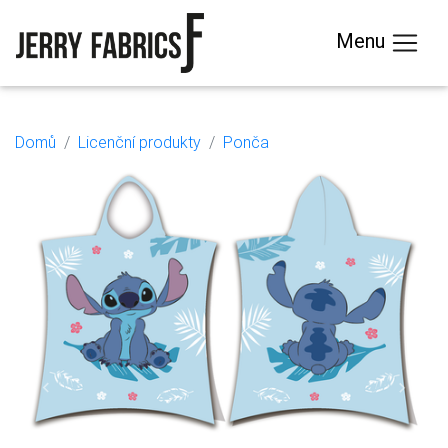
Menu
Domů
Licenční produkty
Ponča
Previous
Next