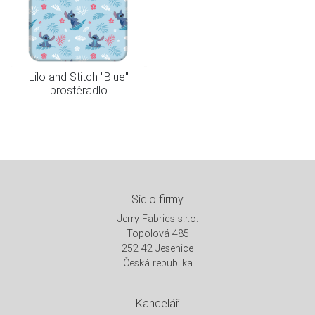
Lilo and Stitch "Blue"
prostěradlo
Sídlo firmy
Jerry Fabrics s.r.o.
Topolová 485
252 42 Jesenice
Česká republika
Kancelář