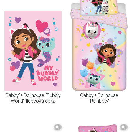
Gabby´s Dollhouse "Bubbly
Gabby's Dollhouse
World" fleecová deka
"Rainbow"
III
III