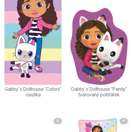
Gabby´s Dollhouse "Colors"
Gabby´s Dollhouse "Pandy"
osuška
tvarovaný polštářek
III
III