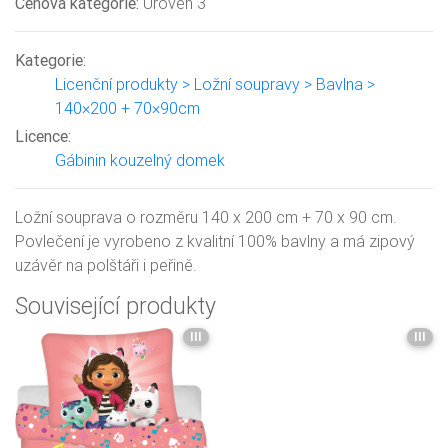
Cenová kategorie:
Úroveň 3
Kategorie:
Licenční produkty > Ložní soupravy > Bavlna >
140×200 + 70×90cm
Licence:
Gábinin kouzelný domek
Ložní souprava o rozměru 140 x 200 cm + 70 x 90 cm.
Povlečení je vyrobeno z kvalitní 100% bavlny a má zipový
uzávěr na polštáři i peřině.
Související produkty
III
III