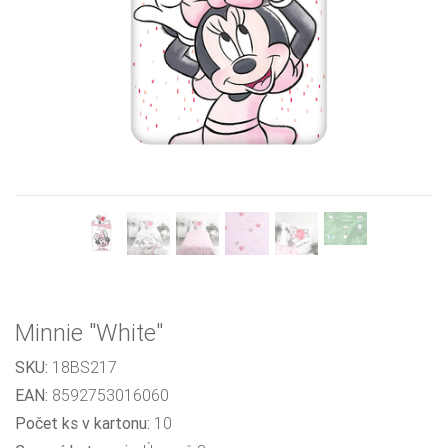
Previous
Next
Minnie "White"
SKU:
18BS217
EAN:
8592753016060
Počet ks v kartonu:
10