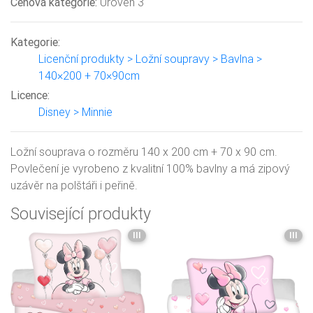
Cenová kategorie:
Úroveň 3
Kategorie:
Licenční produkty > Ložní soupravy > Bavlna >
140×200 + 70×90cm
Licence:
Disney > Minnie
Ložní souprava o rozměru 140 x 200 cm + 70 x 90 cm.
Povlečení je vyrobeno z kvalitní 100% bavlny a má zipový
uzávěr na polštáři i peřině.
Související produkty
III
III