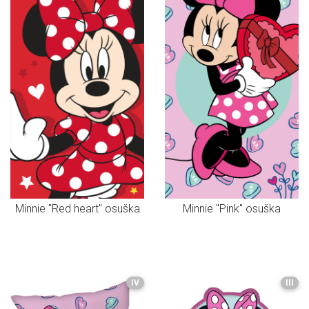
Minnie "Red heart" osuška
Minnie "Pink" osuška
IV
III