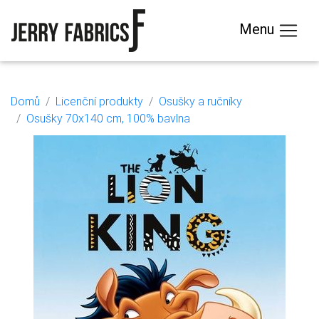
Menu
Domů
Licenční produkty
Osušky a ručníky
Osušky 70x140 cm, 100% bavlna