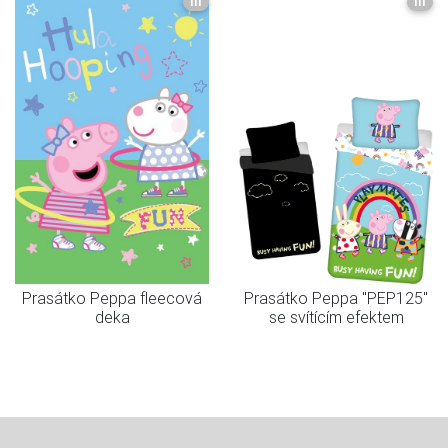
III
III
Prasátko Peppa fleecová
Prasátko Peppa "PEP125"
deka
se svítícím efektem