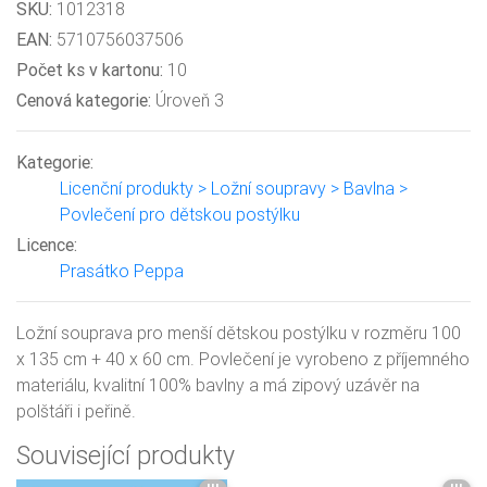
SKU:
1012318
EAN:
5710756037506
Počet ks v kartonu:
10
Cenová kategorie:
Úroveň 3
Kategorie:
Licenční produkty > Ložní soupravy > Bavlna >
Povlečení pro dětskou postýlku
Licence:
Prasátko Peppa
Ložní souprava pro menší dětskou postýlku v rozměru 100
x 135 cm + 40 x 60 cm. Povlečení je vyrobeno z příjemného
materiálu, kvalitní 100% bavlny a má zipový uzávěr na
polštáři i peřině.
Související produkty