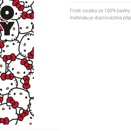
Froté osuška ze 100% bavlny
materiálu je doprovázena př
Next