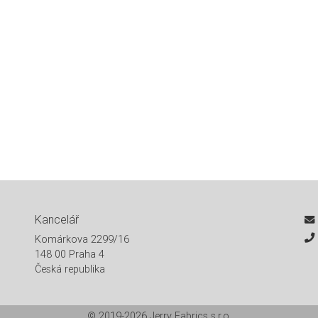
Kancelář
Komárkova 2299/16
148 00 Praha 4
Česká republika
© 2019-2026
Jerry Fabrics s.r.o.