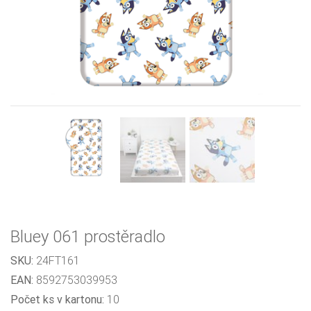
Previous
Next
Bluey 061 prostěradlo
SKU:
24FT161
EAN:
8592753039953
Počet ks v kartonu:
10