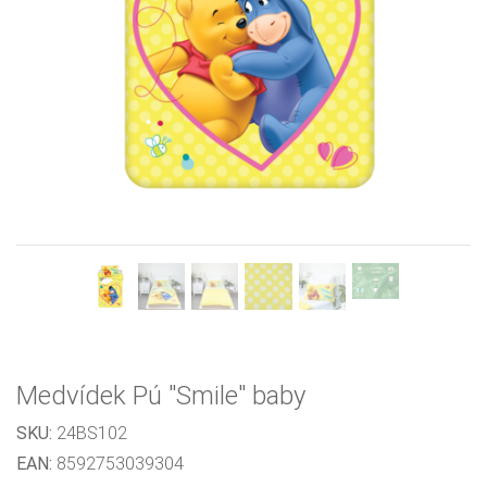
Previous
Next
Medvídek Pú "Smile" baby
SKU:
24BS102
EAN:
8592753039304