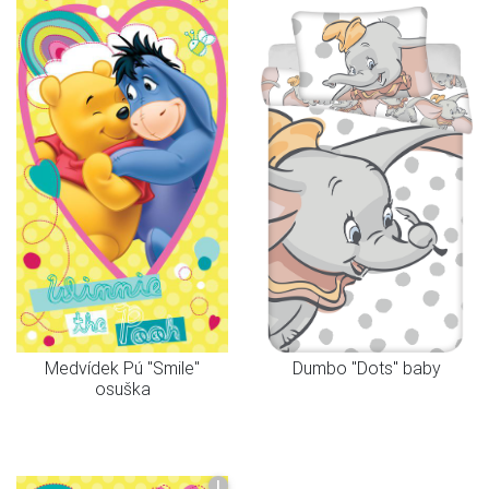
Medvídek Pú "Smile"
Dumbo "Dots" baby
osuška
I