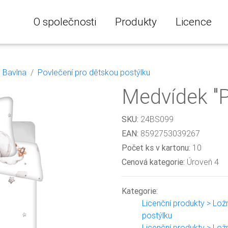
O společnosti
Produkty
Licence
Bavlna
Povlečení pro dětskou postýlku
Medvídek "P
SKU:
24BS099
EAN:
8592753039267
Počet ks v kartonu:
10
Cenová kategorie:
Úroveň 4
Kategorie:
Licenční produkty > Lož
postýlku
Licenční produkty > Ložn