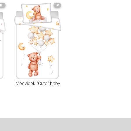
III
IV
Medvídek "Cute" baby