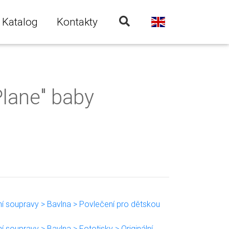
Katalog
Kontakty
lane" baby
ní soupravy > Bavlna > Povlečení pro dětskou
í soupravy > Bavlna > Fototisky > Originální