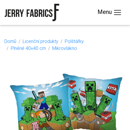
Menu
Domů
Licenční produkty
Polštářky
Plněné 40×40 cm
Mikrovlákno