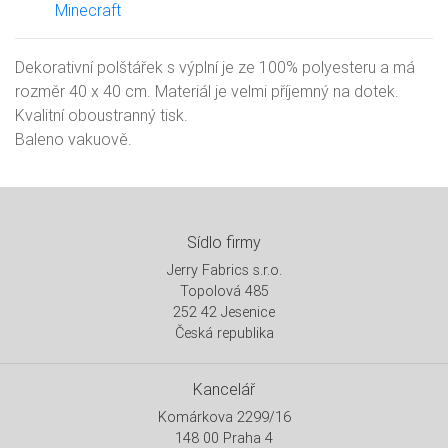
Minecraft
Dekorativní polštářek s výplní je ze 100% polyesteru a má
rozměr 40 x 40 cm. Materiál je velmi příjemný na dotek.
Kvalitní oboustranný tisk.
Baleno vakuově.
Sídlo firmy
Jerry Fabrics s.r.o.
Topolová 485
252 42 Jesenice
Česká republika
Kancelář
Komárkova 2299/16
148 00 Praha 4