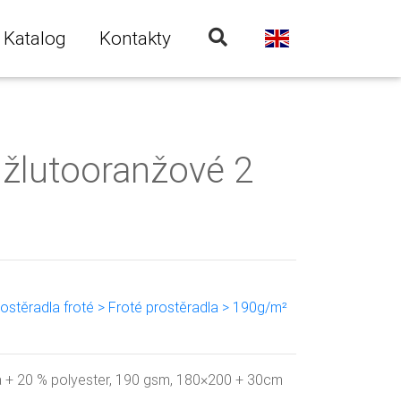
Katalog
Kontakty
 žlutooranžové 2
rostěradla froté > Froté prostěradla > 190g/m²
a + 20 % polyester, 190 gsm, 180×200 + 30cm