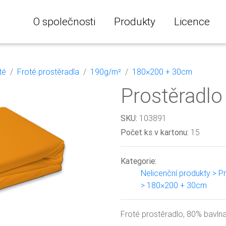
O společnosti
Produkty
Licence
té
Froté prostěradla
190g/m²
180×200 + 30cm
Prostěradlo
SKU:
103891
Počet ks v kartonu:
15
Kategorie:
Nelicenční produkty > P
> 180×200 + 30cm
Froté prostěradlo, 80% bavln