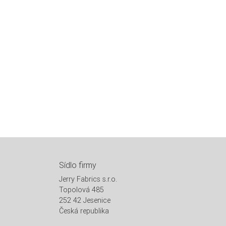
Sídlo firmy
Jerry Fabrics s.r.o.
Topolová 485
252 42 Jesenice
Česká republika