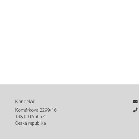
Kancelář
Komárkova 2299/16
148 00 Praha 4
Česká republika